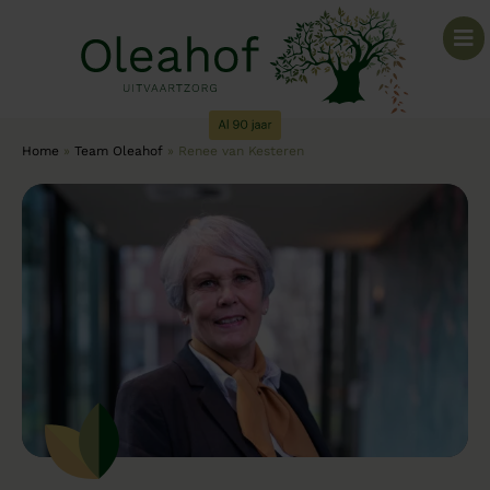
Home
»
Team Oleahof
»
Renee van Kesteren