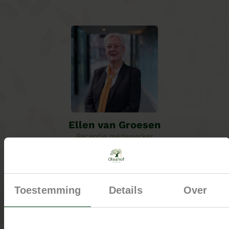
Ellen van Groesen
Receptie medewerker
“Ik wil graag iets voor een ander betekenen.”
Meer informatie
Toestemming
Details
Over