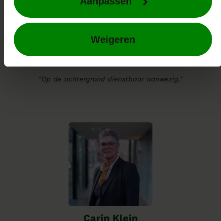
Aanpassen
Weigeren
Armand Dek
Gastheer
"Op de achtergrond dienstbaar aanwezig."
Carin Klein