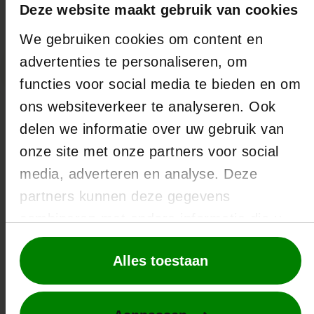
Deze website maakt gebruik van cookies
We gebruiken cookies om content en
advertenties te personaliseren, om
functies voor social media te bieden en om
ons websiteverkeer te analyseren. Ook
Sabine Hofland
delen we informatie over uw gebruik van
Administratief medewerker en receptie
onze site met onze partners voor social
“Ik vind het belangrijk dat mensen zich welkom voelen.”
media, adverteren en analyse. Deze
partners kunnen deze gegevens
Meer informatie
combineren met andere informatie die u
aan ze heeft verstrekt of die ze hebben
Alles toestaan
verzameld op basis van uw gebruik van
hun services.