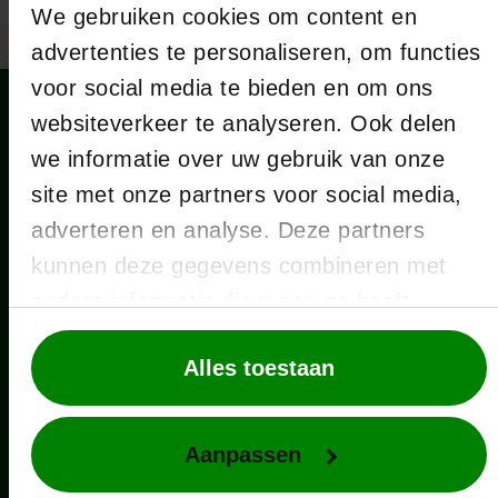
We gebruiken cookies om content en
advertenties te personaliseren, om functies
voor social media te bieden en om ons
websiteverkeer te analyseren. Ook delen
we informatie over uw gebruik van onze
site met onze partners voor social media,
Bij overlijden 24/7 bereikbaar:
adverteren en analyse. Deze partners
kunnen deze gegevens combineren met
0223-633 221
andere informatie die u aan ze heeft
info@oleahof.nl
verstrekt of die ze hebben verzameld op
Alles toestaan
basis van uw gebruik van hun services.
Locaties
Aanpassen