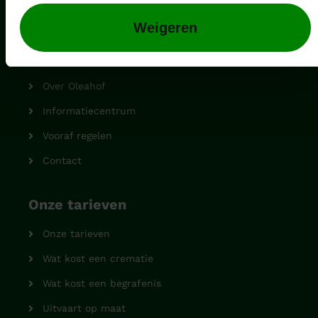
Navigatie
Weigeren
Bij leven
Na overlijden
Over Oleahof
Informatiecentrum
Vooraf regelen
Contact
Onze tarieven
Onze tarieven
Wat kost een crematie
Wat kost een begrafenis
Uitvaart op maat